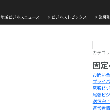
地域ビジネスニュース
ビジネストピックス
業種別
検
索:
カテゴリ
固定
お問い
プライ
尾張ビ
尾張ビ
送信完
運営者